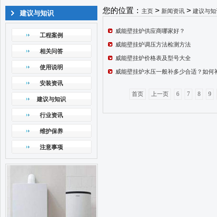
您的位置：
>
>
主页
新闻资讯
建议与知
建议与知识
威能壁挂炉供应商哪家好？
工程案例
威能壁挂炉调压方法检测方法
相关问答
威能壁挂炉价格表及型号大全
使用说明
威能壁挂炉水压一般补多少合适？如何
安装资讯
首页
上一页
6
7
8
9
建议与知识
行业资讯
维护保养
注意事项