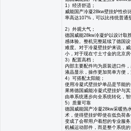
1）经济舒适；
威能国产冷凝28kw壁挂炉性
率高达107%，可以比传统普通
2）外观大气；
德国威能28kw冷凝炉以设计
感体验。整机完整延续了德国设
难度。对于冷凝壁挂炉来说，威
小，对于现在寸土寸金的北京房
3）配置高档；
内部主要配件均为原装进口件，
液晶显示，操作更加简单方便，
4）可搭配太阳能；
使用冷凝式壁挂炉单品是节能的
果将德国威能冷凝式壁挂炉与其
由单系统逐步向全系统转化，智
5）质量可靠
德国威能国产冷凝28kw采暖
术，使得壁挂炉即使在低负荷条
变成了会帮用户着想的专业服务
机械运动部件，而是整个系统的