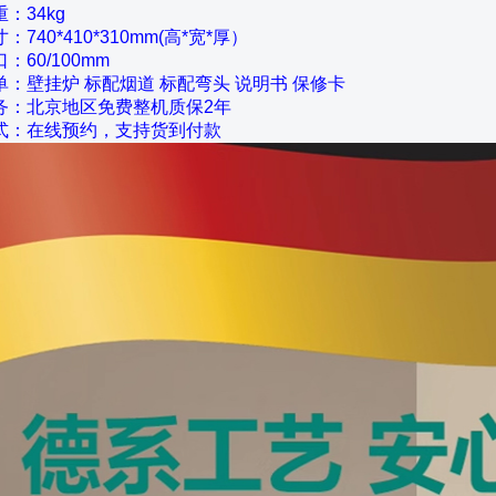
：34kg
740*410*310mm(高*宽*厚）
：60/100mm
单：壁挂炉 标配烟道 标配弯头 说明书 保修卡
务：北京地区免费整机质保2年
式：在线预约，支持货到付款