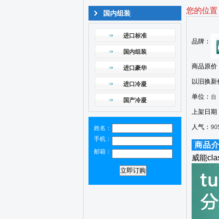
您的位置
国内组装
进口标准
品牌：
国内组装
商品原价
进口豪华
以旧换新
进口冷凝
单位：
台
国产冷凝
上架日期
人气：
90
姓名：
手机：
商品
邮箱：
威能cl