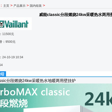
：
>
>
>
主页
产品展示
国内组装
威能classic分段燃烧24kw采暖热水两
：
11500元
价：
9500元
：
24-10-19 10:34
54
介绍
assic分段燃烧24kw采暖热水地暖两用壁挂炉